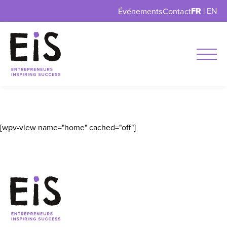
FR
|
EN
Événements
Contact
[wpv-view name="home" cached="off"]