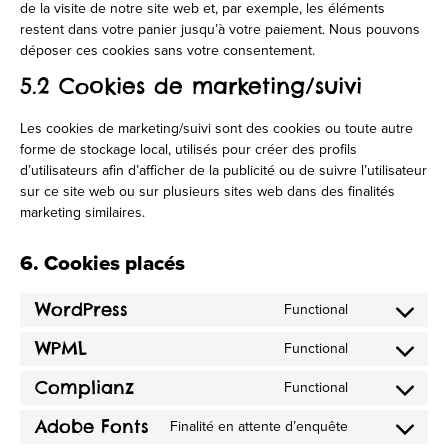
de la visite de notre site web et, par exemple, les éléments
restent dans votre panier jusqu’à votre paiement. Nous pouvons
déposer ces cookies sans votre consentement.
5.2 Cookies de marketing/suivi
Les cookies de marketing/suivi sont des cookies ou toute autre
forme de stockage local, utilisés pour créer des profils
d’utilisateurs afin d’afficher de la publicité ou de suivre l’utilisateur
sur ce site web ou sur plusieurs sites web dans des finalités
marketing similaires.
6. Cookies placés
WordPress
Functional
Consent
to
WPML
Functional
Consent
service
to
wordpress
Complianz
Functional
Consent
service
to
wpml
Adobe Fonts
Finalité en attente d’enquête
Consent
service