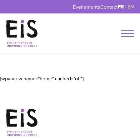
FR
|
EN
Événements
Contact
[wpv-view name="home" cached="off"]