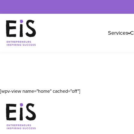
Services
C
[wpv-view name="home" cached="off"]