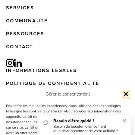
SERVICES
COMMUNAUTÉ
RESSOURCES
CONTACT
INFORMATIONS LÉGALES
POLITIQUE DE CONFIDENTIALITÉ
Gérer le consentement
Pour offrir les meilleures expériences, nous utilisons des technologies
telles que les cookies pour stocker et/ou accéder aux informations des
© 2025 – EIS. All Rights Reserved – Website by
appareils. Le fait de consentir à ces technologies nous permettra de traiter
graphisterie.lu
des données telles que le comportement de navigation ou les ID uniques
sur ce site. Le fait de ne pas consentir ou de retirer son consentement peut
avoir un effet négatif sur certaines caractéristiques et fonctions.